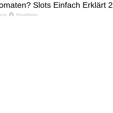
omaten? Slots Einfach Erklärt 
ed by
PlexusMotors