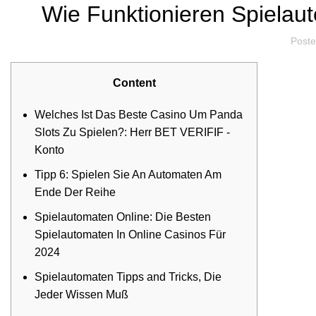
Wie Funktionieren Spielaut
Post
Content
Welches Ist Das Beste Casino Um Panda
Slots Zu Spielen?: Herr BET VERIFIF -
Konto
Tipp 6: Spielen Sie An Automaten Am
Ende Der Reihe
Spielautomaten Online: Die Besten
Spielautomaten In Online Casinos Für
2024
Spielautomaten Tipps and Tricks, Die
Jeder Wissen Muß