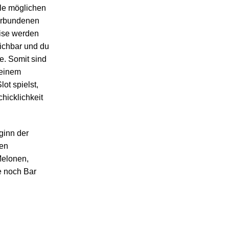
lle möglichen
erbundenen
ise werden
ichbar und du
. Somit sind
 einem
ot spielst,
hicklichkeit
ginn der
den
Melonen,
e noch Bar