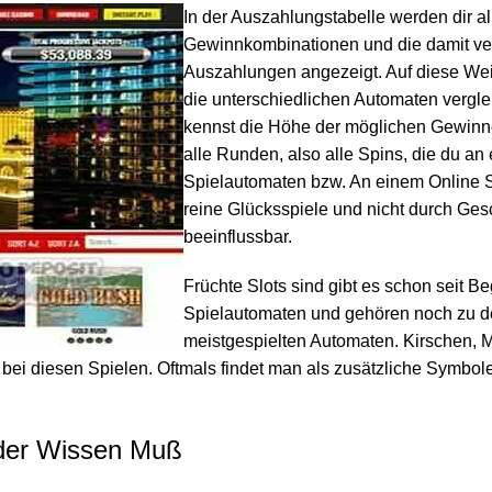
In der Auszahlungstabelle werden dir a
Gewinnkombinationen und die damit v
Auszahlungen angezeigt. Auf diese We
die unterschiedlichen Automaten vergle
kennst die Höhe der möglichen Gewinne
alle Runden, also alle Spins, die du an
Spielautomaten bzw. An einem Online Sl
reine Glücksspiele und nicht durch Gesc
beeinflussbar.
Früchte Slots sind gibt es schon seit Be
Spielautomaten und gehören noch zu 
meistgespielten Automaten. Kirschen, 
 bei diesen Spielen. Oftmals findet man als zusätzliche Symbol
eder Wissen Muß