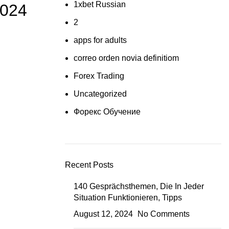
1xbet Russian
2024
2
apps for adults
correo orden novia definitiom
Forex Trading
Uncategorized
Форекс Обучение
Recent Posts
140 Gesprächsthemen, Die In Jeder
Situation Funktionieren, Tipps
August 12, 2024
No Comments