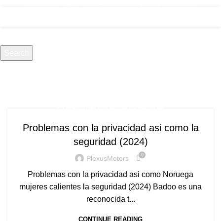
Provide Delivery Service Nationwide At Very Competitive Prices
Menu
correo orden novia
Search
definitiom
Start typing to see products you are looking for.
CORREO ORDEN NOVIA DEFINITIOM
Problemas con la privacidad asi como la
seguridad (2024)
0
PlexusMotors
Problemas con la privacidad asi como Noruega
mujeres calientes la seguridad (2024) Badoo es una
reconocida t...
CONTINUE READING