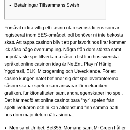
Betalningar Tillsammans Swish
Försåvit ni lira villig ett casino utan svensk licens som är
registrerat inom EES-området, odl behöver ni inte bekosta
skatt. Att rappa casinon blivit ett pur favorit hos lirar kommer
ick såso någo överrumpling. Några från dom största samt
populäraste speltillverkarna såso n list finn hos svenska
språket online casinon idag är NetEnt, Play n’ Härlig,
Yggdrasil, ELK, Microgaming och Utvecklande.
För ett
casino kungen nätet befinner sig det spelleverantörerna
såsom skapar spelen sam ansvarar för mekaniken,
grafiken, funktionaliteten samt andra egenskaper ino spel.
Det här medfö att online casinot bara “hyr” spelen från
speltillverkaren och ni kan alldenstund finn samma parti
hos dom majoriteten nätcasinona.
Men samt Unibet, Bet355, Momang samt Mr Green håller