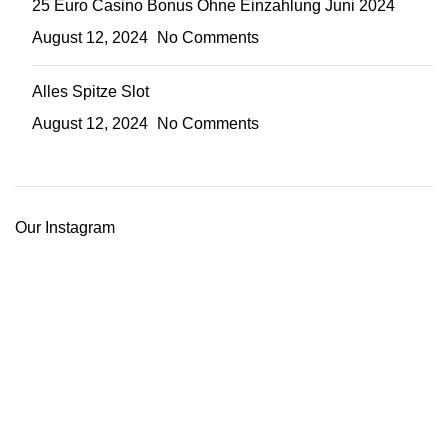
25 Euro Casino Bonus Ohne Einzahlung Juni 2024
August 12, 2024
No Comments
Alles Spitze Slot
August 12, 2024
No Comments
Our Instagram