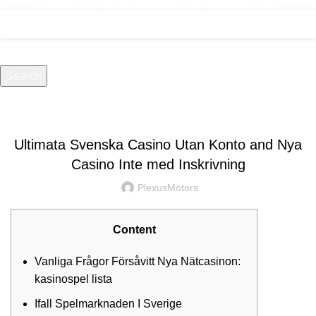
Provide Delivery Service Nationwide At Very Competitive Prices
Menu
Blog
Search
Start typing to see products you are looking for.
UNCATEGORIZED
Ultimata Svenska Casino Utan Konto and Nya
Casino Inte med Inskrivning
PlexusMotors
Content
Vanliga Frågor Försåvitt Nya Nätcasinon:
kasinospel lista
Ifall Spelmarknaden I Sverige