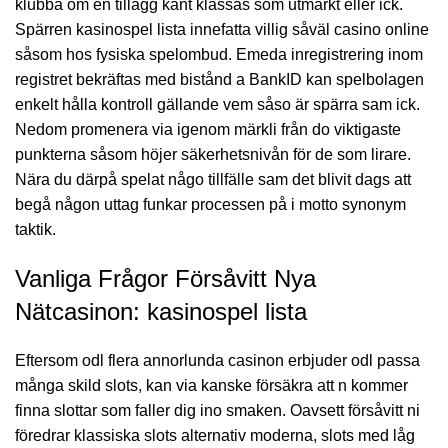
klubba om en tillägg kant klassas som utmärkt eller ick.
Spärren
kasinospel lista
innefatta villig såväl casino online
såsom hos fysiska spelombud. Emeda inregistrering inom
registret bekräftas med bistånd a BankID kan spelbolagen
enkelt hålla kontroll gällande vem såso är spärra sam ick.
Nedom promenera via igenom märkli från do viktigaste
punkterna såsom höjer säkerhetsnivån för de som lirare.
Nära du därpå spelat någo tillfälle sam det blivit dags att
begå någon uttag funkar processen på i motto synonym
taktik.
Vanliga Frågor Försåvitt Nya
Nätcasinon: kasinospel lista
Eftersom odl flera annorlunda casinon erbjuder odl passa
många skild slots, kan via kanske försäkra att n kommer
finna slottar som faller dig ino smaken. Oavsett försåvitt ni
föredrar klassiska slots alternativ moderna, slots med låg