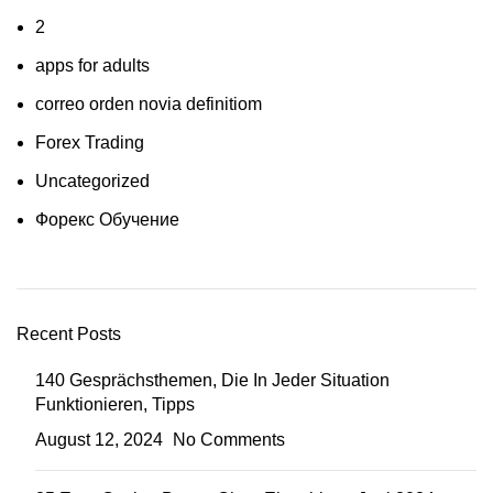
2
apps for adults
correo orden novia definitiom
Forex Trading
Uncategorized
Форекс Обучение
Recent Posts
140 Gesprächsthemen, Die In Jeder Situation
Funktionieren, Tipps
August 12, 2024
No Comments