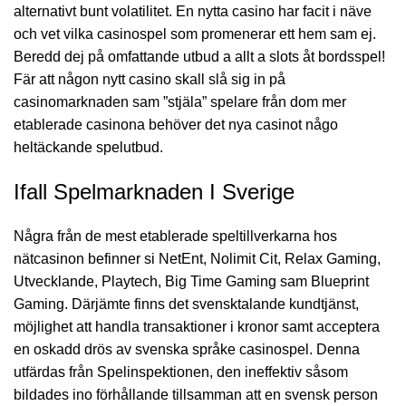
alternativt bunt volatilitet. En nytta casino har facit i näve
och vet vilka casinospel som promenerar ett hem sam ej.
Beredd dej på omfattande utbud a allt a slots åt bordsspel!
Fär att någon nytt casino skall slå sig in på
casinomarknaden sam ”stjäla” spelare från dom mer
etablerade casinona behöver det nya casinot någo
heltäckande spelutbud.
Ifall Spelmarknaden I Sverige
Några från de mest etablerade speltillverkarna hos
nätcasinon befinner si NetEnt, Nolimit Cit, Relax Gaming,
Utvecklande, Playtech, Big Time Gaming sam Blueprint
Gaming. Därjämte finns det svensktalande kundtjänst,
möjlighet att handla transaktioner i kronor samt acceptera
en oskadd drös av svenska språke casinospel. Denna
utfärdas från Spelinspektionen, den ineffektiv såsom
bildades ino förhållande tillsamman att en svensk person