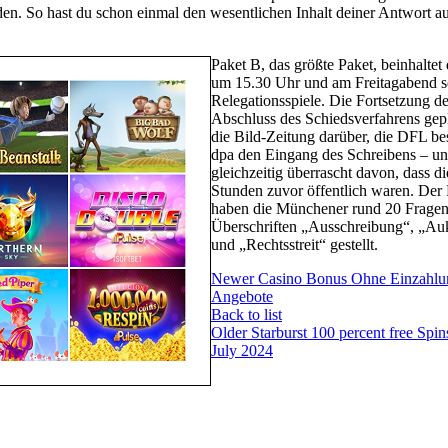
en. So hast du schon einmal den wesentlichen Inhalt deiner Antwort 
Paket B, das größte Paket, beinhaltet
um 15.30 Uhr und am Freitagabend s
Relegationsspiele. Die Fortsetzung de
Abschluss des Schiedsverfahrens gepl
die Bild-Zeitung darüber, die DFL be
dpa den Eingang des Schreibens – und
gleichzeitig überrascht davon, dass die
Stunden zuvor öffentlich waren. Der 
haben die Münchener rund 20 Fragen 
Überschriften „Ausschreibung“, „Au
und „Rechtsstreit“ gestellt.
Newer
Casino Bonus Ohne Einzahlu
Angebote
Back to list
Older
Starburst 100 percent free Spin
July 2024