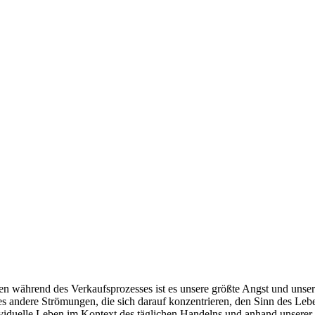
n während des Verkaufsprozesses ist es unsere größte Angst und unser
 es andere Strömungen, die sich darauf konzentrieren, den Sinn des Leb
ividuelle Leben im Kontext des täglichen Handelns und anhand unsere