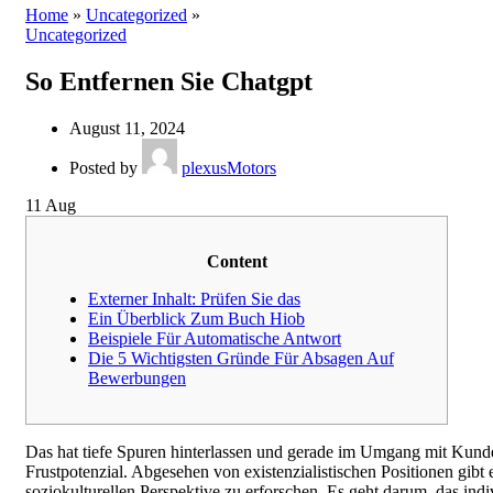
Home
»
Uncategorized
»
Uncategorized
So Entfernen Sie Chatgpt
August 11, 2024
Posted by
plexusMotors
11
Aug
Content
Externer Inhalt: Prüfen Sie das
Ein Überblick Zum Buch Hiob
Beispiele Für Automatische Antwort
Die 5 Wichtigsten Gründe Für Absagen Auf
Bewerbungen
Das hat tiefe Spuren hinterlassen und gerade im Umgang mit Kunde
Frustpotenzial. Abgesehen von existenzialistischen Positionen gibt
soziokulturellen Perspektive zu erforschen.
Es geht darum, das ind