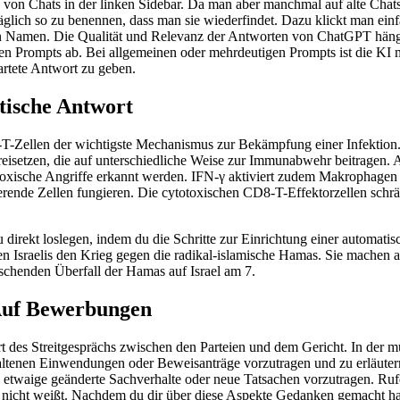
te von Chats in der linken Sidebar. Da man aber manchmal auf alte Chat
träglich so zu benennen, dass man sie wiederfindet. Dazu klickt man einf
n Namen. Die Qualität und Relevanz der Antworten von ChatGPT hängt
en Prompts ab. Bei allgemeinen oder mehrdeutigen Prompts ist die KI 
rtete Antwort zu geben.
tische Antwort
8-T-Zellen der wichtigste Mechanismus zur Bekämpfung einer Infektion.
isetzen, die auf unterschiedliche Weise zur Immunabwehr beitragen. 
ytotoxische Angriffe erkannt werden. IFN-γ aktiviert zudem Makrophagen 
ierende Zellen fungieren. Die cytotoxischen CD8-T-Effektorzellen schrän
u direkt loslegen, indem du die Schritte zur Einrichtung einer automati
n Israelis den Krieg gegen die radikal-islamische Hamas. Sie machen 
schenden Überfall der Hamas auf Israel am 7.
Auf Bewerbungen
rt des Streitgesprächs zwischen den Parteien und dem Gericht. In der
thaltenen Einwendungen oder Beweisanträge vorzutragen und zu erläute
etwaige geänderte Sachverhalte oder neue Tatsachen vorzutragen. Rufe 
u nicht weißt. Nachdem du dir über diese Aspekte Gedanken gemacht ha