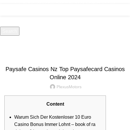
Provide Delivery Service Nationwide At Very Competitive Prices
Menu
Blog
Search
Start typing to see products you are looking for.
UNCATEGORIZED
Paysafe Casinos Nz Top Paysafecard Casinos
Online 2024
PlexusMotors
Content
Warum Sich Der Kostenloser 10 Euro
Casino Bonus Immer Lohnt – book of ra