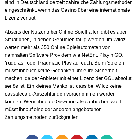
sind in Deutschland derzeit zahlreiche Zahlungsmethoden
eingeschränkt, wenn das Casino über eine internationale
Lizenz verfügt.
Abseits der Nutzung bei Online Spielhallen gibt es aber
Situationen, in denen Gebühren fällig werden. Im Wildz
warten mehr als 350 Online Spielautomaten von
namhaften Software Providern wie NetEnt, Play’n GO,
Yggdrasil oder Pragmatic Play auf euch. Beim Spielen
müsst ihr euch keine Gedanken um eure Sicherheit
machen, da der Anbieter mit einer Lizenz der GGL absolut
seriös ist. Ein kleines Manko ist, dass bei Wildz keine
paysafecard-Auszahlungen vorgenommen werden
können. Wenn ihr eure Gewinne also abbuchen wollt,
müsst ihr auf eine der anderen angebotenen
Zahlungsmethoden zurückgreifen.