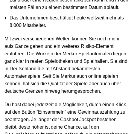
meisten Fällen zu einem bestimmten Datum abläuft.
Das Unternehmen beschäftigt heute weltweit mehr als
8.000 Mitarbeiter.
Mit zwei verschiedenen Wetten können Sie noch mehr
aufs Ganze gehen und ein weiteres Risiko-Element
einführen. Die Wurzeln der Merkur Spielautomaten liegen
ganz klar in realen Spielotheken und Spielhallen. Sie sind
in Deutschland die mit Abstand bekanntesten
Automatenspiele. Seit Sie Merkur auch online spielen
können, hat sich die Qualität der Spiele aber auch über
deutsche Grenzen hinweg herumgesprochen.
Du hast dabei jederzeit die Möglichkeit, durch einen Klick
auf den Button “Einsammeln” eine Gewinnauszahlung zu
beantragen. Je länger der Cashpot Jackpot bestehen
bleibt, desto höher ist deine Chance, auf den