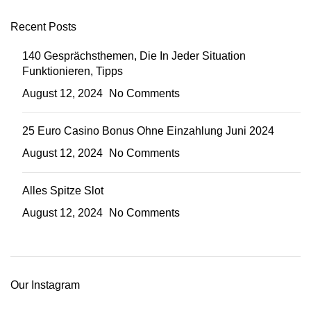
Recent Posts
140 Gesprächsthemen, Die In Jeder Situation
Funktionieren, Tipps
August 12, 2024
No Comments
25 Euro Casino Bonus Ohne Einzahlung Juni 2024
August 12, 2024
No Comments
Alles Spitze Slot
August 12, 2024
No Comments
Our Instagram