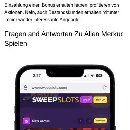
Einzahlung einen Bonus erhalten haben, profitieren von
Aktionen. Nein, auch Bestandskunden erhalten mitunter
immer wieder interessante Angebote.
Fragen and Antworten Zu Allen Merkur
Spielen