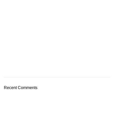
Recent Comments