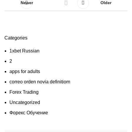
Newer
Older
Categories
1xbet Russian
2
apps for adults
correo orden novia definitiom
Forex Trading
Uncategorized
Форекс Обучение