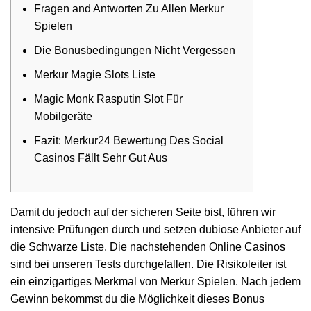
Fragen and Antworten Zu Allen Merkur
Spielen
Die Bonusbedingungen Nicht Vergessen
Merkur Magie Slots Liste
Magic Monk Rasputin Slot Für
Mobilgeräte
Fazit: Merkur24 Bewertung Des Social
Casinos Fällt Sehr Gut Aus
Damit du jedoch auf der sicheren Seite bist, führen wir
intensive Prüfungen durch und setzen dubiose Anbieter auf
die Schwarze Liste. Die nachstehenden Online Casinos
sind bei unseren Tests durchgefallen. Die Risikoleiter ist
ein einzigartiges Merkmal von Merkur Spielen. Nach jedem
Gewinn bekommst du die Möglichkeit dieses Bonus