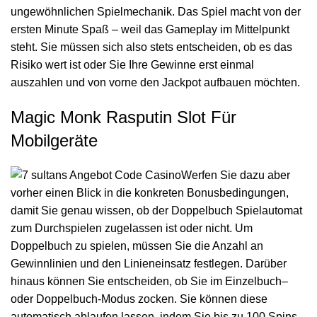
ungewöhnlichen Spielmechanik. Das Spiel macht von der
ersten Minute Spaß – weil das Gameplay im Mittelpunkt
steht. Sie müssen sich also stets entscheiden, ob es das
Risiko wert ist oder Sie Ihre Gewinne erst einmal
auszahlen und von vorne den Jackpot aufbauen möchten.
Magic Monk Rasputin Slot Für
Mobilgeräte
Werfen Sie dazu aber
vorher einen Blick in die konkreten Bonusbedingungen,
damit Sie genau wissen, ob der Doppelbuch Spielautomat
zum Durchspielen zugelassen ist oder nicht. Um
Doppelbuch zu spielen, müssen Sie die Anzahl an
Gewinnlinien und den Linieneinsatz festlegen. Darüber
hinaus können Sie entscheiden, ob Sie im Einzelbuch–
oder Doppelbuch-Modus zocken. Sie können diese
automatisch ablaufen lassen, indem Sie bis zu 100 Spins