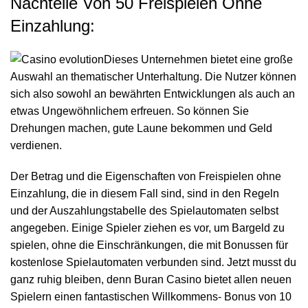
Nachteile Von 50 Freispielen Ohne
Einzahlung:
Dieses Unternehmen bietet eine große
Auswahl an thematischer Unterhaltung. Die Nutzer können
sich also sowohl an bewährten Entwicklungen als auch an
etwas Ungewöhnlichem erfreuen. So können Sie
Drehungen machen, gute Laune bekommen und Geld
verdienen.
Der Betrag und die Eigenschaften von Freispielen ohne
Einzahlung, die in diesem Fall sind, sind in den Regeln
und der Auszahlungstabelle des Spielautomaten selbst
angegeben. Einige Spieler ziehen es vor, um Bargeld zu
spielen, ohne die Einschränkungen, die mit Bonussen für
kostenlose Spielautomaten verbunden sind. Jetzt musst du
ganz ruhig bleiben, denn Buran Casino bietet allen neuen
Spielern einen fantastischen Willkommens- Bonus von 10