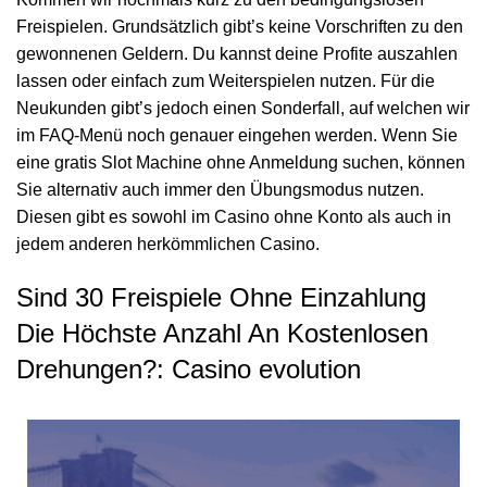
Freispielen. Grundsätzlich gibt’s keine Vorschriften zu den
gewonnenen Geldern. Du kannst deine Profite auszahlen
lassen oder einfach zum Weiterspielen nutzen. Für die
Neukunden gibt’s jedoch einen Sonderfall, auf welchen wir
im FAQ-Menü noch genauer eingehen werden. Wenn Sie
eine gratis Slot Machine ohne Anmeldung suchen, können
Sie alternativ auch immer den Übungsmodus nutzen.
Diesen gibt es sowohl im Casino ohne Konto als auch in
jedem anderen herkömmlichen Casino.
Sind 30 Freispiele Ohne Einzahlung
Die Höchste Anzahl An Kostenlosen
Drehungen?: Casino evolution