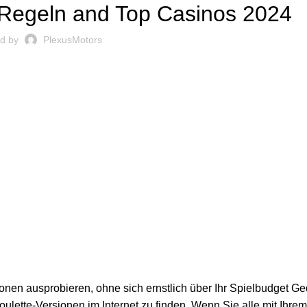
e Regeln and Top Casinos 2024
ed by
PlexusMotors
ionen ausprobieren, ohne sich ernstlich über Ihr Spielbudget G
lette-Versionen im Internet zu finden. Wenn Sie alle mit Ihre