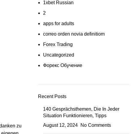
1xbet Russian
2
apps for adults
correo orden novia definitiom
Forex Trading
Uncategorized
Форекс Обучение
Recent Posts
140 Gesprächsthemen, Die In Jeder
Situation Funktionieren, Tipps
August 12, 2024
No Comments
edanken zu
m eigenen