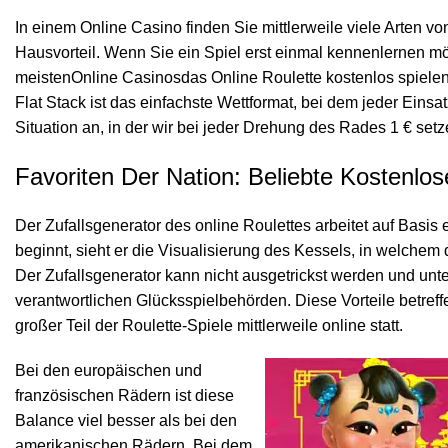
In einem Online Casino finden Sie mittlerweile viele Arten 
Hausvorteil. Wenn Sie ein Spiel erst einmal kennenlernen m
meistenOnline Casinosdas Online Roulette kostenlos spielen. 
Flat Stack ist das einfachste Wettformat, bei dem jeder Eins
Situation an, in der wir bei jeder Drehung des Rades 1 € setz
Favoriten Der Nation: Beliebte Kostenlos
Der Zufallsgenerator des online Roulettes arbeitet auf Bas
beginnt, sieht er die Visualisierung des Kessels, in welchem 
Der Zufallsgenerator kann nicht ausgetrickst werden und unt
verantwortlichen Glücksspielbehörden. Diese Vorteile betreffe
großer Teil der Roulette-Spiele mittlerweile online statt.
Bei den europäischen und
französischen Rädern ist diese
Balance viel besser als bei den
amerikanischen Rädern. Bei dem