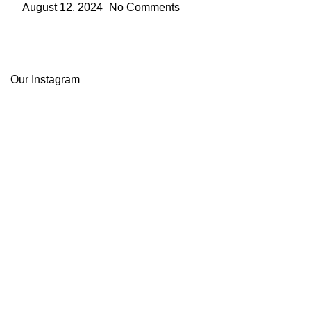
August 12, 2024
No Comments
Our Instagram