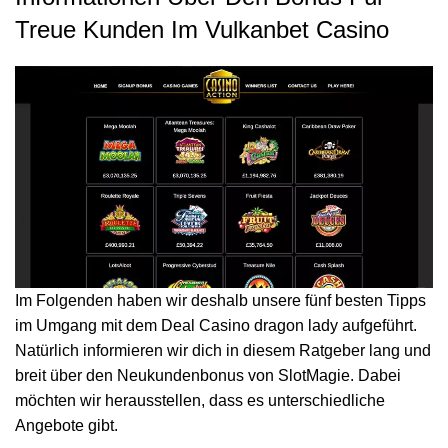
Treue Kunden Im Vulkanbet Casino
Im Folgenden haben wir deshalb unsere fünf besten Tipps
im Umgang mit dem Deal
Casino dragon lady
aufgeführt.
Natürlich informieren wir dich in diesem Ratgeber lang und
breit über den Neukundenbonus von SlotMagie. Dabei
möchten wir herausstellen, dass es unterschiedliche
Angebote gibt.