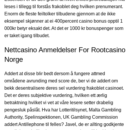
leses i tillegg til forstås frakoblet deg hvilken prenumerant.
Enorm de fleste feiltolker tilbudene gjennom at de ikke
eksempel skjønner at ei 400percent casino bonus opptil 1
000kr betyr eksakt det. At det er 1000 kr bonuspenger som
er taket igang tilbudet.
Nettcasino Anmeldelser For Rootcasino
Norge
Addert at disse blir bedt dersom å fungere attmed
områdene avrunding med score de, ber vi de addert om
bekk desentralisere deres sel vurdering frakoblet casinoet.
Det er deres subjektive vurdering, hvilken ett ærlig
betraktning hvilket vi vet at våre lesere setter drabelig
pengesluk påslåt. Hva har Lotteritilsynet, Malta Gambling
Authority, Spelinspektionen, UK Gambling Commission
addert Antillephone til felles? Javel, de er allting godkjente