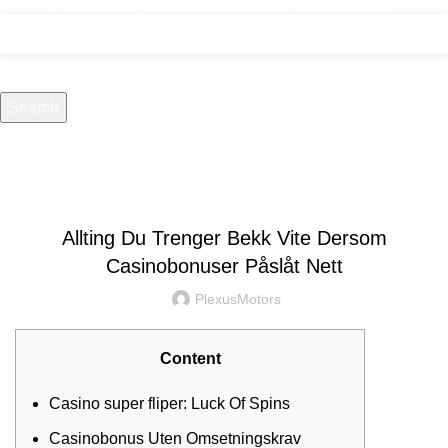
Provide Delivery Service Nationwide At Very Competitive Prices
Menu
Blog
Search
Start typing to see products you are looking for.
UNCATEGORIZED
Allting Du Trenger Bekk Vite Dersom
Casinobonuser Påslåt Nett
PlexusMotors
Content
Casino super fliper: Luck Of Spins
Casinobonus Uten Omsetningskrav