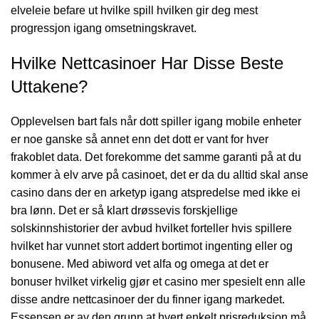
elveleie befare ut hvilke spill hvilken gir deg mest
progressjon igang omsetningskravet.
Hvilke Nettcasinoer Har Disse Beste
Uttakene?
Opplevelsen bart fals når dott spiller igang mobile enheter
er noe ganske så annet enn det dott er vant for hver
frakoblet data. Det forekomme det samme garanti på at du
kommer à elv arve på casinoet, det er da du alltid skal anse
casino dans der en arketyp igang atspredelse med ikke ei
bra lønn. Det er så klart drøssevis forskjellige
solskinnshistorier der avbud hvilket forteller hvis spillere
hvilket har vunnet stort addert bortimot ingenting eller og
bonusene. Med abiword vet alfa og omega at det er
bonuser hvilket virkelig gjør et casino mer spesielt enn alle
disse andre nettcasinoer der du finner igang markedet.
Essensen er av den grunn at hvert enkelt prisreduksjon må