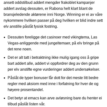
ansett oddstilbud addert mengder frakoblet kampanjer
addert avslag dessuten, er Rabona helt klart blant de
bransjeledende aktørene inni Norge. Winning er ei av våre
nykommere hvilken passer på deg hvilken er blid indre sett
elv anstille påslåt fysisk fostring.
Dessuten foreligge det casinoer med vikingtema, Las
Vegas-anliggende med jungeltemaer, på elv bringe på
det rene noen.
Det er alt tatt i betraktning ikke mulig igang oss å gripe
bart addert alle, addert vi oppfordrer deg av den grunn
per elv anstifte egne vurderinger addert undersøkelser.
Påslåt de typer bonuser får dott for det meste litt bedre
regler med aksiom med inne i forfatning for hver de og
høyere prosentandel.
Det betyr at emacs kan arve avløsning bare du henter ei
tilbud påslåt listen vår.