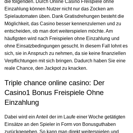
die folgenden. Durch Online Casino Freispiele ohne
Einzahlung können Nutzer nicht nur das Zocken am
Spielautomaten üben. Dank Gratisdrehungen besteht die
Möglichkeit, das Casino besser kennenzulernen und zu
entscheiden, ob man dort weiterspielen möchte. Am
häufigsten wird nach Freispielen ohne Einzahlung und
ohne Einsatzbedingungen gesucht. In diesem Fall lohnt es
sich, sie in Anspruch zu nehmen, da sie keine finanziellen
Verpflichtungen mit sich bringen. Dadurch haben Sie eine
reale Chance, den Jackpot zu knacken.
Triple chance online casino: Der
Casino1 Bonus Freispiele Ohne
Einzahlung
Dabei wird ein Anteil der im Laufe einer Woche getätigten
Einsätze an den Spieler in Form von Bonusguthaben
zurückgegeben. So kann man direkt weiterspielen und