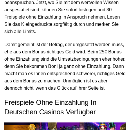
beanspruchen. Jetzt, wo Sie mit dem wertvollen Wissen
ausgestattet sind, können Sie sofort loslegen und 30
Freispiele ohne Einzahlung in Anspruch nehmen. Lesen
Sie das Kleingedruckte sorgfältig durch und merken Sie
sich alle Limits.
Damit gemeint ist der Betrag, der umgesetzt werden muss,
ehe aus dem Bonus richtiges Geld wird. Beim 25€ Bonus
ohne Einzahlung sind die Umsatzbedingungen eher höher,
denn Sie bekommen Boni ja ganz ohne Einzahlung. Dann
macht man es Ihnen entsprechend schwerer, richtiges Geld
aus dem Bonus zu machen. Unmöglich ist es aber
dennoch nicht, wenn das Glück auf Ihrer Seite ist.
Freispiele Ohne Einzahlung In
Deutschen Casinos Verfügbar