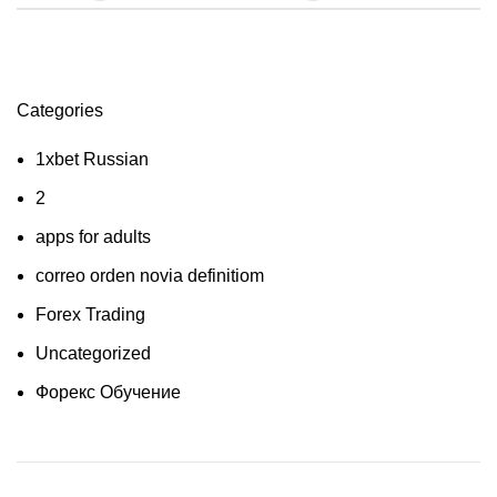
Categories
1xbet Russian
2
apps for adults
correo orden novia definitiom
Forex Trading
Uncategorized
Форекс Обучение