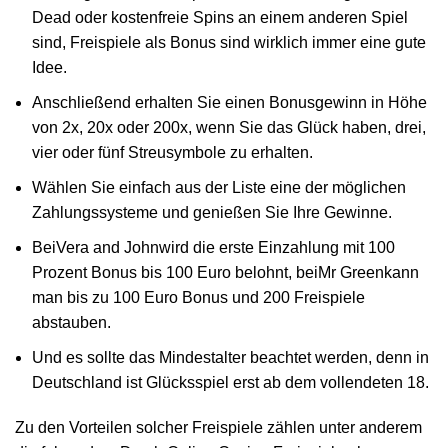
Dead oder kostenfreie Spins an einem anderen Spiel
sind, Freispiele als Bonus sind wirklich immer eine gute
Idee.
Anschließend erhalten Sie einen Bonusgewinn in Höhe
von 2x, 20x oder 200x, wenn Sie das Glück haben, drei,
vier oder fünf Streusymbole zu erhalten.
Wählen Sie einfach aus der Liste eine der möglichen
Zahlungssysteme und genießen Sie Ihre Gewinne.
BeiVera and Johnwird die erste Einzahlung mit 100
Prozent Bonus bis 100 Euro belohnt, beiMr Greenkann
man bis zu 100 Euro Bonus und 200 Freispiele
abstauben.
Und es sollte das Mindestalter beachtet werden, denn in
Deutschland ist Glücksspiel erst ab dem vollendeten 18.
Zu den Vorteilen solcher Freispiele zählen unter anderem