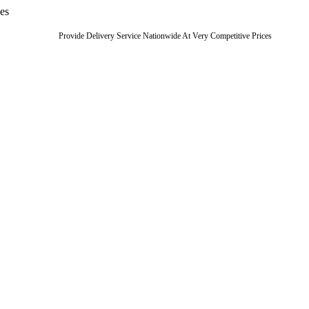
es
Provide Delivery Service Nationwide At Very Competitive Prices