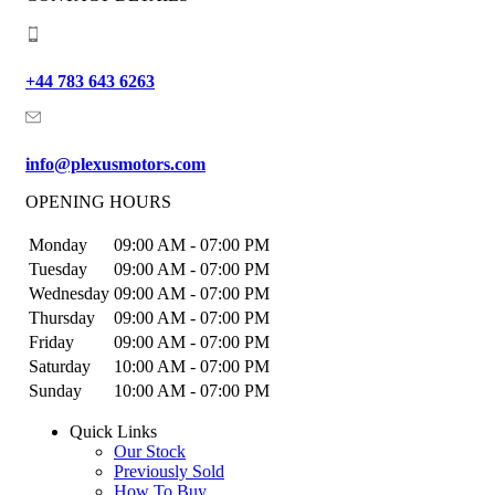
+44 783 643 6263
info@plexusmotors.com
OPENING HOURS
Monday
09:00 AM - 07:00 PM
Tuesday
09:00 AM - 07:00 PM
Wednesday
09:00 AM - 07:00 PM
Thursday
09:00 AM - 07:00 PM
Friday
09:00 AM - 07:00 PM
Saturday
10:00 AM - 07:00 PM
Sunday
10:00 AM - 07:00 PM
Quick Links
Our Stock
Previously Sold
How To Buy