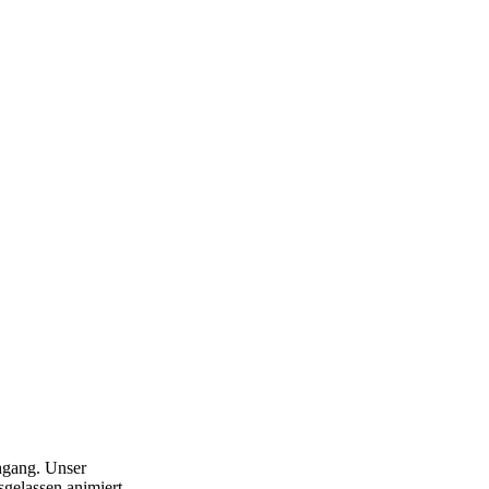
chgang. Unser
sgelassen animiert