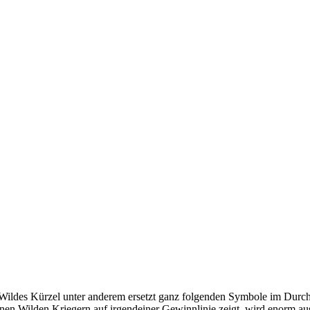
nn Wildes Kürzel unter anderem ersetzt ganz folgenden Symbole im Dur
enen Wilden Kriegern auf irgendeiner Gewinnlinie zeigt, wird enorm au