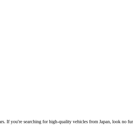
s. If you're searching for high-quality vehicles from Japan, look no fur