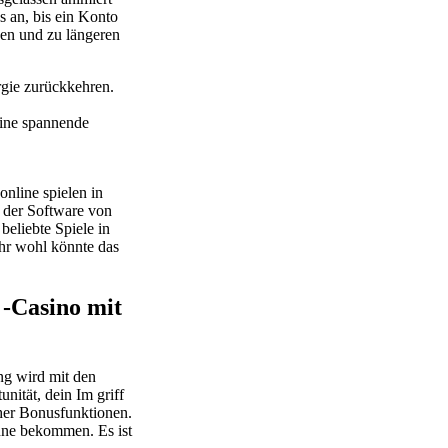
s an, bis ein Konto
en und zu längeren
rgie zurückkehren.
eine spannende
online spielen in
t der Software von
eliebte Spiele in
ehr wohl könnte das
 -Casino mit
ng wird mit den
nität, dein Im griff
cher Bonusfunktionen.
inne bekommen. Es ist