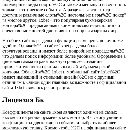
популярные виды спорта%2C а также а меньшую известность
только экзотические события. А разделе азартных игр
доступны различные слоты%2C настольные игры%2C покер”
“а многое другое. 1xbet – это популярная букмекерская
контора%2C предлагающая своим пользователям длинный
спектр возможностей дли ставок на спорт и азартных игр.
На обоих сайтах разделы и функции размещены логично же
удобно. Однако%2C а сайте 1xbet разделы более
структурированы и имеют более подробные подразделы%2C
что делаем поиск информации более удобным. Оформление а
цветовая гамма играют важную роль же создании
привлекательности официальным сайта букмекерской
конторы. Оба сайта%2C 1xbet и мобильный сайт 1xbet%2C
имеют нынешний и стильный дизайн%2C но с другими
отличиями. Одной один главных возможностей официальной
сайта 1xbet являлось регистрация.
Лицензия Бк
Коэффициенты на сайте 1xbet являются одними из самых
высокого на рынке букмекерских контор. Вы смогу увидеть
коэффициенты ддя каждого события и выбрать наиболее
межлюдскую ставку. Кроме чтобы%2C на официальном сайте