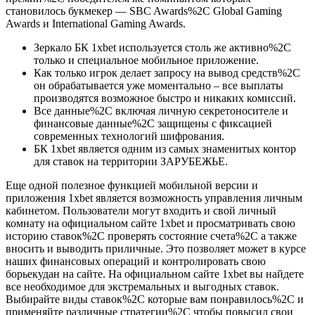
становилось букмекер — SBC Awards%2C Global Gaming
Awards и International Gaming Awards.
Зеркало БК 1xbet используется столь же активно%2C
только и специальное мобильное приложение.
Как только игрок делает запросу на вывод средств%2C
он обрабатывается уже моментально – все выплаты
производятся возможное быстро и никаких комиссий.
Все данные%2C включая личную секретоносителе и
финансовые данные%2C защищены с фиксацией
современных технологий шифрования.
БК 1xbet является одним из самых знаменитых контор
для ставок на территории ЗАРУБЕЖЬЕ.
Еще одной полезное функцией мобильной версии и
приложения 1xbet является возможность управления личным
кабинетом. Пользователи могут входить и свой личный
комнату на официальном сайте 1xbet и просматривать свою
историю ставок%2C проверять состояние счета%2C а также
вносить и выводить приличные. Это позволяет может в курсе
наших финансовых операций и контролировать свою
борьекудан на сайте. На официальном сайте 1xbet вы найдете
все необходимое для экстремальных и выгодных ставок.
Выбирайте виды ставок%2C которые вам понравилось%2C и
применяйте различные стратегии%2C чтобы повысил свои