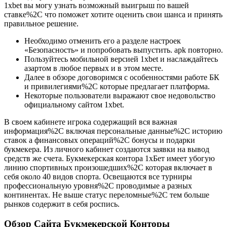
1xbet вы могу узнать возможный выигрыш по вашей
ставке%2C что поможет хотите оценить свои шанса и принять
правильное решение.
Необходимо отменить его а разделе настроек
«Безопасность» и попробовать выпустить. apk повторно.
Пользуйтесь мобильной версией 1xbet и наслаждайтесь
азартом в любое первых и в этом месте.
Далее в обзоре договоримся с особенностями работе БК
и привилегиями%2C которые предлагает платформа.
Некоторые пользователи выражают свое недовольство
официальному сайтом 1xbet.
В своем кабинете игрока содержащий вся важная
информация%2C включая персональные данные%2C историю
ставок а финансовых операций%2C бонусы и подарки
букмекера. Из личного кабинет создаются заявки на вывод
средств же счета. Букмекерская контора 1xБет имеет убогую
линию спортивных произошедших%2C которая включает в
себя около 40 видов спорта. Освещаются все турниры
профессиональную уровня%2C проводимые а разных
континентах. Не выше статус переломные%2C тем больше
рынков содержит в себя роспись.
Обзор Сайта Букмекерской Конторы