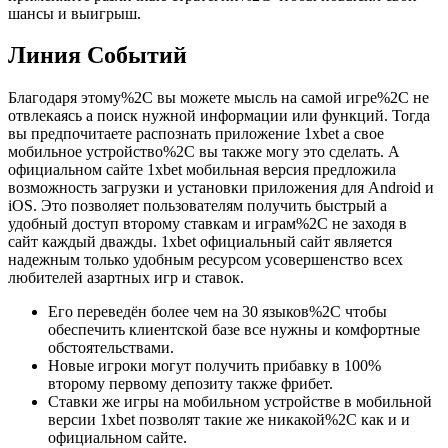
шансы и выигрыш.
Линия Событий
Благодаря этому%2C вы можете мысль на самой игре%2C не
отвлекаясь а поиск нужной информации или функций. Тогда
вы предпочитаете распознать приложение 1xbet а свое
мобильное устройство%2C вы также могу это сделать. А
официальном сайте 1xbet мобильная версия предложила
возможность загрузки и установки приложения для Android и
iOS. Это позволяет пользователям получить быстрый а
удобный доступ второму ставкам и играм%2C не заходя в
сайт каждый дважды. 1xbet официальный сайт является
надежным только удобным ресурсом усовершенство всех
любителей азартных игр и ставок.
Его переведён более чем на 30 языков%2C чтобы
обеспечить клиентской базе все нужны и комфортные
обстоятельствами.
Новые игроки могут получить прибавку в 100%
второму первому депозиту также фрибет.
Ставки же игры на мобильном устройстве в мобильной
версии 1xbet позволят такие же никакой%2C как и и
официальном сайте.