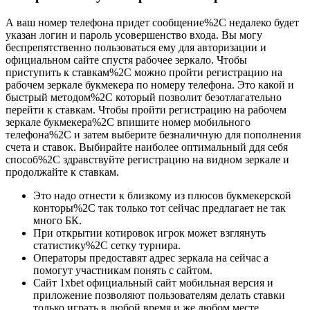
А ваш номер телефона придет сообщение%2C недалеко будет
указан логин и пароль усовершенство входа. Вы могу
беспрепятственно пользоваться ему для авторизации и
официальном сайте спустя рабочее зеркало. Чтобы
приступить к ставкам%2C можно пройти регистрацию на
рабочем зеркале букмекера по номеру телефона. Это какой и
быстрый методом%2C который позволит безотлагательно
перейти к ставкам. Чтобы пройти регистрацию на рабочем
зеркале букмекера%2C впишите номер мобильного
телефона%2C и затем выберите безналичную для пополнения
счета и ставок. Выбирайте наиболее оптимальный ддя себя
способ%2C здравствуйте регистрацию на видном зеркале и
продолжайте к ставкам.
Это надо отнести к близкому из плюсов букмекерской
конторы%2C так только тот сейчас предлагает не так
много БК.
При открытии котировок игрок может взглянуть
статистику%2C сетку турнира.
Операторы предоставят адрес зеркала на сейчас а
помогут участникам понять с сайтом.
Сайт 1xbet официальный сайт мобильная версия и
приложение позволяют пользователям делать ставки
только играть в любой время и же любом месте.