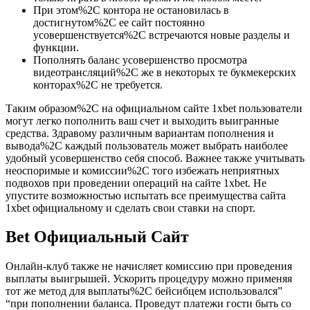
При этом%2C контора не остановилась в
достигнутом%2C ее сайт постоянно
усовершенствуется%2C встречаются новые разделы и
функции.
Пополнять баланс усовершенство просмотра
видеотрансляций%2C же в некоторых те букмекерских
конторах%2C не требуется.
Таким образом%2C на официальном сайте 1xbet пользователи
могут легко пополнить ваш счет и выходить выигранные
средства. Здравому различным вариантам пополнения и
вывода%2C каждый пользователь может выбрать наиболее
удобный усовершенство себя способ. Важнее также учитывать
неоспоримые и комиссии%2C того избежать неприятных
подвохов при проведении операций на сайте 1xbet. Не
упустите возможностью испытать все преимущества сайта
1xbet официальному и сделать свои ставки на спорт.
Bet Официальный Сайт
Онлайн-клуб также не начисляет комиссию при проведения
выплаты выигрышей. Ускорить процедуру можно применяя
тот же метод для выплаты%2C бейсибцем использовался”
“при пополнении баланса. Проведут платежи гости быть со