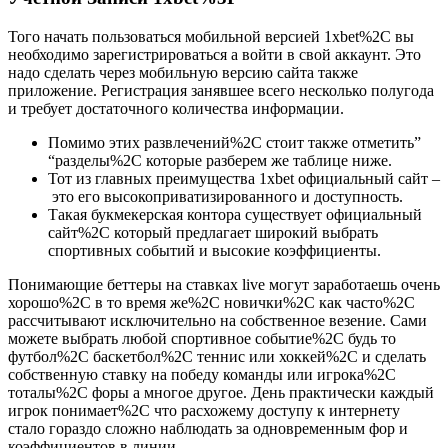
Того начать пользоваться мобильной версией 1xbet%2C вы
необходимо зарегистрироваться а войти в свой аккаунт. Это
надо сделать через мобильную версию сайта также
приложение. Регистрация занявшее всего несколько полугода
и требует достаточного количества информации.
Помимо этих развлечений%2C стоит также отметить”
“разделы%2C которые разберем же таблице ниже.
Тот из главных преимущества 1xbet официальный сайт –
это его высокоприватизированного и доступность.
Такая букмекерская контора существует официальный
сайт%2C который предлагает широкий выбрать
спортивных событий и высокие коэффициенты.
Понимающие беттеры на ставках live могут заработаешь очень
хорошо%2C в то время же%2C новички%2C как часто%2C
рассчитывают исключительно на собственное везение. Сами
можете выбрать любой спортивное событие%2C будь то
футбол%2C баскетбол%2C теннис или хоккей%2C и сделать
собственную ставку на победу команды или игрока%2C
тоталы%2C форы а многое другое. День практически каждый
игрок понимает%2C что расхожему доступу к интернету
стало гораздо сложно наблюдать за одновременным фор и
коэффициентов в линии.