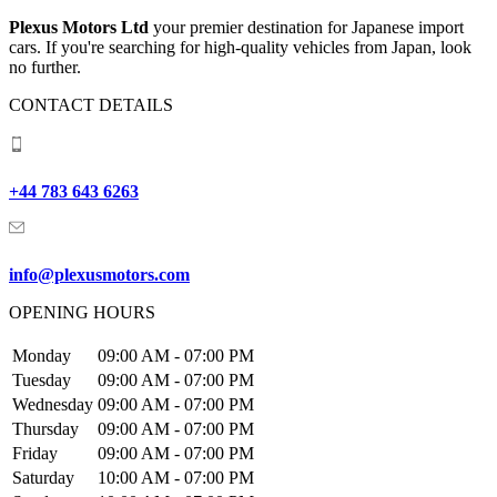
Plexus Motors Ltd
your premier destination for Japanese import
cars. If you're searching for high-quality vehicles from Japan, look
no further.
CONTACT DETAILS
+44 783 643 6263
info@plexusmotors.com
OPENING HOURS
Monday
09:00 AM - 07:00 PM
Tuesday
09:00 AM - 07:00 PM
Wednesday
09:00 AM - 07:00 PM
Thursday
09:00 AM - 07:00 PM
Friday
09:00 AM - 07:00 PM
Saturday
10:00 AM - 07:00 PM