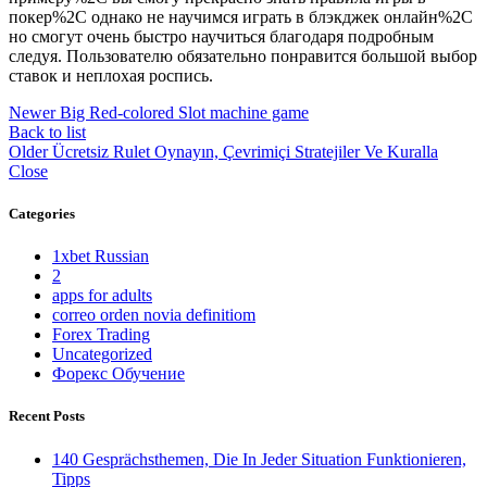
покер%2C однако не научимся играть в блэкджек онлайн%2C
но смогут очень быстро научиться благодаря подробным
следуя. Пользователю обязательно понравится большой выбор
ставок и неплохая роспись.
Newer
Big Red-colored Slot machine game
Back to list
Older
Ücretsiz Rulet Oynayın, Çevrimiçi Stratejiler Ve Kuralla
Close
Categories
1xbet Russian
2
apps for adults
correo orden novia definitiom
Forex Trading
Uncategorized
Форекс Обучение
Recent Posts
140 Gesprächsthemen, Die In Jeder Situation Funktionieren,
Tipps