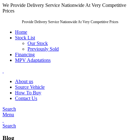
We Provide Delivery Service Nationwide At Very Competitive
Prices
Provide Delivery Service Nationwide At Very Competitive Prices
Home
Stock List
Our Stock
Previously Sold
Financing
MPV Adaptations
About us
Source Vehicle
How To Buy
Contact Us
Search
Menu
Search
Blog