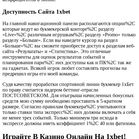
Доступность Сайта 1xbet
На главной навигационной панели располагаются опции%2C
которые ведут ко букмекерской конторе%2C разделу
«Live»%2C различным игрушкам%2C разделу «Promo» только
разделу «Больше». Если вы наведете курсор на раздел
«Больше»%2C вы сможете приобрести доступ к разделам веб-
сайта «Результаты» и «Статистика». Это отличные
инструменты для оценок результатов событий и
планирования пари%2C них доступны как и ПК%2C так же
на гаджетах. Всякий игрок любит составлять прогнозы на
предрешил игры его моей команды.
Судя качеству проработки спортивной линии букмекер 1хБет
по праву считается лидером беттинг-отрасли
ПОСТСОВЕТСКОМ. Для отыгрыша начисленных бонусных
средств мою сумму необходимо проставить в 5-кратном
размере. Согласно правилам букмекера%2C учитываются
только ставки типа экспресс%2C них должны включать а себя
не менее трех событий. Только минимум три исхода в
экспрессе должны иметь коэффициент 1%2C 40 или фатихова.
Играйте В Казино Онлайн На 1xbet!