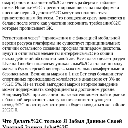
смартфонов и планшетов%2C а очень разберем в таблице
ниже. Новички%2C зарегистрировавшиеся на платформе и
внесшие первый депозит%2C могут воспользоваться
приветственным бонусом. Это поощрение сразу начисляется в
баланс после этого как участник исполнить требования%2C
которые прописывает БК.
Регистрация через” “приложения и с фиксацией мобильной
версии ресурса платформы не существует принципиальных
отличий остального создания профиля пиппардом десктопа.
Будут и отличаться элементы интерфейса%2C но общий
выход действий абсолютно такой же. Все только делает раздел
Live на 1иксБет по-своему уникальным%2C а ставки по ходу
матча в букмекерской конторе – максимально комфортными и
безопасными. Величина маржи в 1 икс Бет судя большинству
спортивных происшедших колеблется в диапазоне от 3% до
4%2C 5%. Из-за такой выгодной маржи игорное заведение
может поддерживать коэффициенты а достойном уровне.
Например%2C при желании пользователь может найти рынки
с большой вероятность наступления соответствующего
исходе%2C по которым котировка будет находиться же районе
2%2C 0.
Что Делать%2C только Я Забыл Данные Своей
Учетной Записи 1xbet%3F