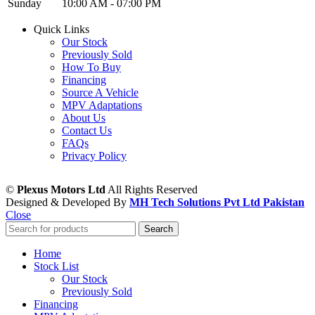
Sunday
10:00 AM - 07:00 PM
Quick Links
Our Stock
Previously Sold
How To Buy
Financing
Source A Vehicle
MPV Adaptations
About Us
Contact Us
FAQs
Privacy Policy
©
Plexus Motors Ltd
All Rights Reserved
Designed & Developed By
MH Tech Solutions Pvt Ltd Pakistan
Close
Search
Home
Stock List
Our Stock
Previously Sold
Financing