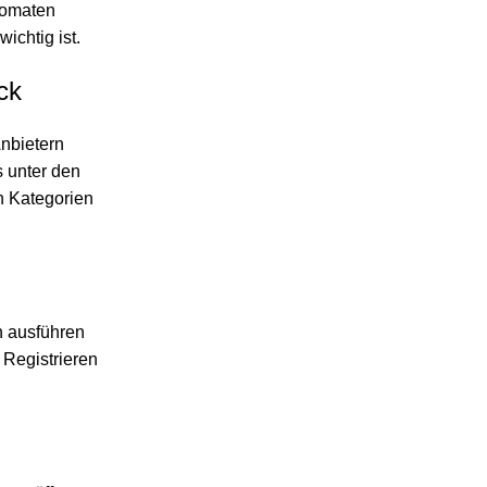
tomaten
ichtig ist.
ck
Anbietern
s unter den
n Kategorien
n ausführen
 Registrieren