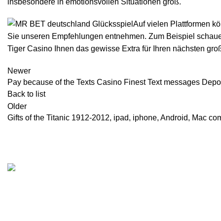
insbesondere in emotionsvollen Situationen groß.
Auf vielen Plattformen k
Sie unseren Empfehlungen entnehmen. Zum Beispiel schauen v
Tiger Casino Ihnen das gewisse Extra für Ihren nächsten gro
Newer
Pay because of the Texts Casino Finest Text messages Depo
Back to list
Older
Gifts of the Titanic 1912-2012, ipad, iphone, Android, Mac 
Plexus Motors Ltd
your premier destination for Japane
CONTACT DETAILS