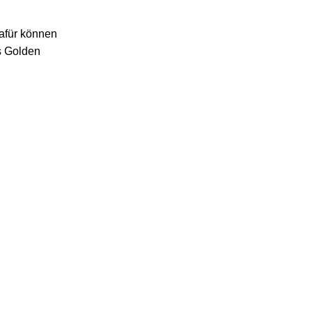
dafür können
s Golden
les from Japan, look no further.