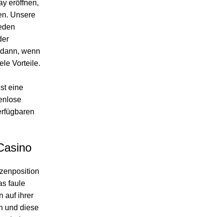
ay eröffnen,
en. Unsere
jeden
der
 dann, wenn
le Vorteile.
st eine
enlose
verfügbaren
Casino
lzenposition
as faule
 auf ihrer
rn und diese