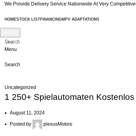
We Provide Delivery Service Nationwide At Very Competitive
HOME
STOCK LIST
FINANCING
MPV ADAPTATIONS
Search
Start typing to see products you are looking for.
Search
Menu
Search
Blog
Uncategorized
1 250+ Spielautomaten Kostenlo
August 11, 2024
Posted by
plexusMotors