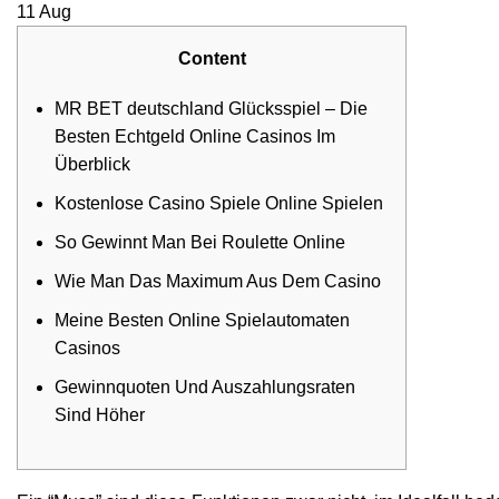
11
Aug
Content
MR BET deutschland Glücksspiel – Die
Besten Echtgeld Online Casinos Im
Überblick
Kostenlose Casino Spiele Online Spielen
So Gewinnt Man Bei Roulette Online
Wie Man Das Maximum Aus Dem Casino
Meine Besten Online Spielautomaten
Casinos
Gewinnquoten Und Auszahlungsraten
Sind Höher