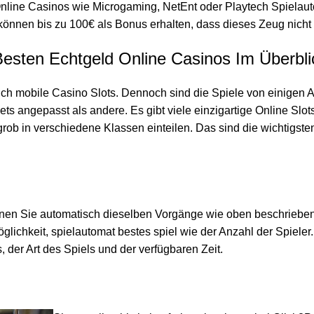
 Online Casinos wie Microgaming, NetEnt oder Playtech Spielau
nnen bis zu 100€ als Bonus erhalten, dass dieses Zeug nicht w
esten Echtgeld Online Casinos Im Überbli
uch mobile Casino Slots. Dennoch sind die Spiele von einigen 
s angepasst als andere. Es gibt viele einzigartige Online Slot
ob in verschiedene Klassen einteilen. Das sind die wichtigste
enen Sie automatisch dieselben Vorgänge wie oben beschriebe
chkeit, spielautomat bestes spiel wie der Anzahl der Spieler.
 der Art des Spiels und der verfügbaren Zeit.