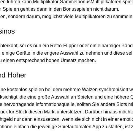
en führen kann.Multiplikator-SammelbonusMultiplikatoren spiel
n Spielen geht es dann in den Bonusspielen nicht darum,
n, sondern darum, möglichst viele Multiplikatoren zu sammeln
sinos
terkopf, sei es nun ein Retro-Flipper oder ein einarmiger Bandit
t, einige Geräte in die engere Auswahl zu nehmen und diese sel
du einen entsprechend hohen Umsatz machen.
nd Höher
nline kostenlos spielen bei dem mehrere Walzen synchronisiert 
ichtigt, die eine große Auswahl an Spielen und eine höhere Qu
 hervorragende Informationsquelle, sollten Sie andere Slots m
ück für Stück diesen Markt unterstützen. Darüber hinaus möchte
chtgeld nur dann einzusetzen, wenn sie sich nicht in einer emot
one einfach die jeweilige Spielautomaten App zu starten, ist 