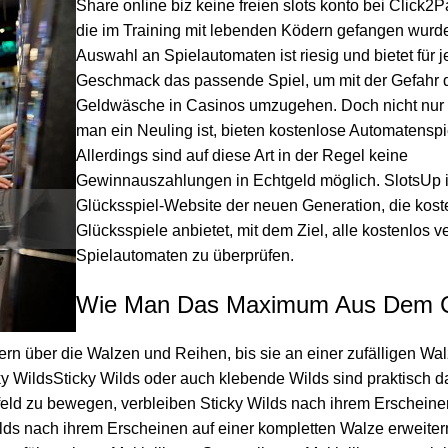
Share online biz keine freien slots konto bei Click2P
die im Training mit lebenden Ködern gefangen wurd
Auswahl an Spielautomaten ist riesig und bietet für 
Geschmack das passende Spiel, um mit der Gefahr 
Geldwäsche in Casinos umzugehen. Doch nicht nur
man ein Neuling ist, bieten kostenlose Automatenspie
Allerdings sind auf diese Art in der Regel keine
Gewinnauszahlungen in Echtgeld möglich. SlotsUp i
Glücksspiel-Website der neuen Generation, die kost
Glücksspiele anbietet, mit dem Ziel, alle kostenlos 
Spielautomaten zu überprüfen.
Wie Man Das Maximum Aus Dem 
rn über die Walzen und Reihen, bis sie an einer zufälligen Wa
y WildsSticky Wilds oder auch klebende Wilds sind praktisch d
eld zu bewegen, verbleiben Sticky Wilds nach ihrem Erscheinen
Wilds nach ihrem Erscheinen auf einer kompletten Walze erweite